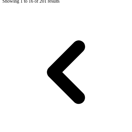
Showing
1
to
16
of
201
results