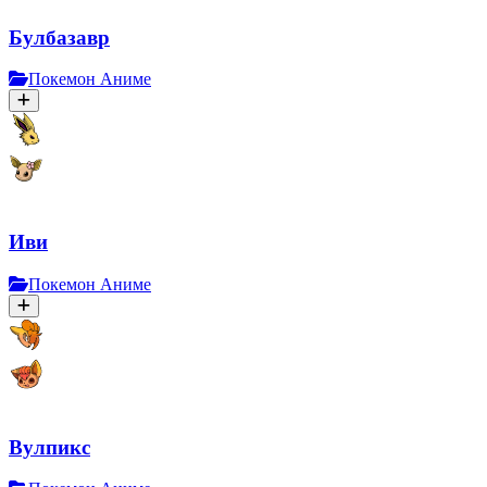
Булбазавр
Покемон Аниме
Иви
Покемон Аниме
Вулпикс