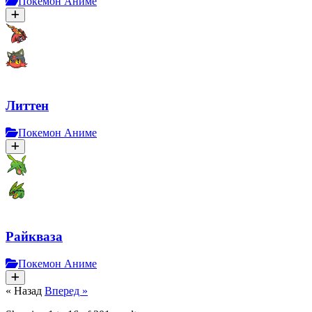
Покемон Аниме
Литтен
Покемон Аниме
Райкваза
Покемон Аниме
« Назад
Вперед »