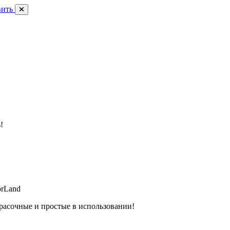
вить
!
orLand
расочные и простые в использовании!