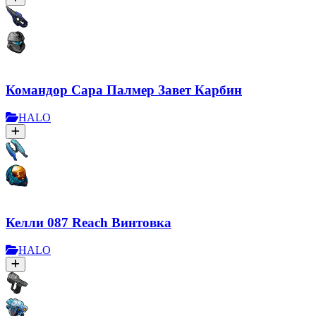
Командор Сара Палмер Завет Карбин
HALO
Келли 087 Reach Винтовка
HALO