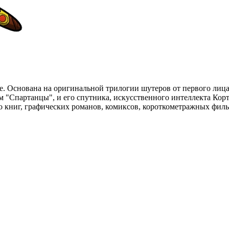
gie. Основана на оригинальной трилогии шутеров от первого ли
м "Спартанцы", и его спутника, искусственного интеллекта Ко
во книг, графических романов, комиксов, короткометражных фи