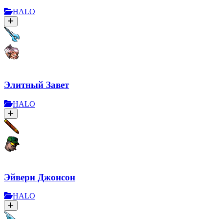
HALO
Элитный Завет
HALO
Эйвери Джонсон
HALO