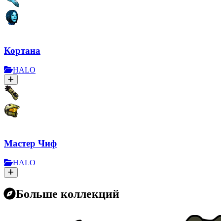
Кортана
HALO
Мастер Чиф
HALO
Больше коллекций