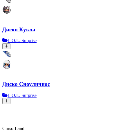
Диско Кукла
L.O.L. Surprise
Диско Сноуличиос
L.O.L. Surprise
CursorLand