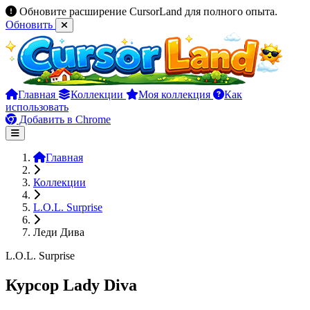
Обновите расширение CursorLand для полного опыта.
Обновить
Главная
Коллекции
Моя коллекция
Как
использовать
Добавить в Chrome
Главная
Коллекции
L.O.L. Surprise
Леди Дива
L.O.L. Surprise
Курсор Lady Diva