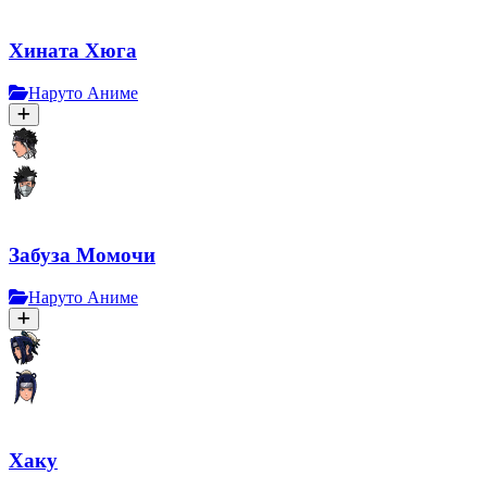
Хината Хюга
Наруто Аниме
Забуза Момочи
Наруто Аниме
Хаку