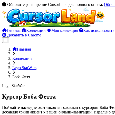
Обновите расширение CursorLand для полного опыта.
Обно
Главная
Коллекции
Моя коллекция
Как использовать
Добавить в Chrome
Главная
Коллекции
Lego StarWars
Боба Фетт
Lego StarWars
Курсор Боба Фетта
Поймайте наследие охотников за головами с курсором Боба Фет
добавляя яркий акцент к вашей онлайн-навигации. Идеально дл