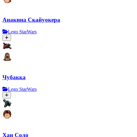
Анакина Скайуокера
Lego StarWars
Чубакка
Lego StarWars
Хан Соло