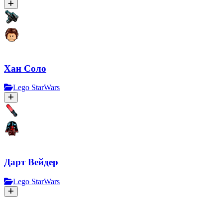
Хан Соло
Lego StarWars
Дарт Вейдер
Lego StarWars