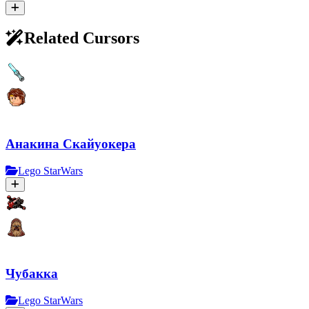
Related Cursors
Анакина Скайуокера
Lego StarWars
Чубакка
Lego StarWars