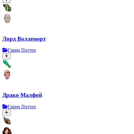
Лорд Волдеморт
Гарри Поттер
Драко Малфой
Гарри Поттер