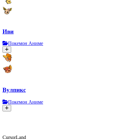
Иви
Покемон Аниме
Вулпикс
Покемон Аниме
CursorLand