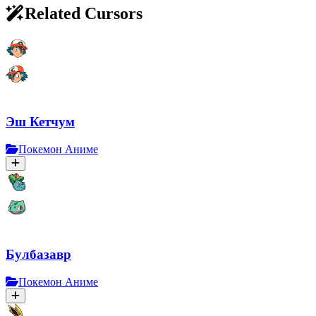
Related Cursors
Эш Кетчум
Покемон Аниме
Булбазавр
Покемон Аниме