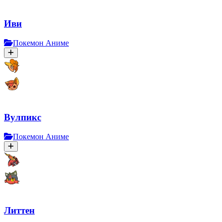
Иви
Покемон Аниме
Вулпикс
Покемон Аниме
Литтен