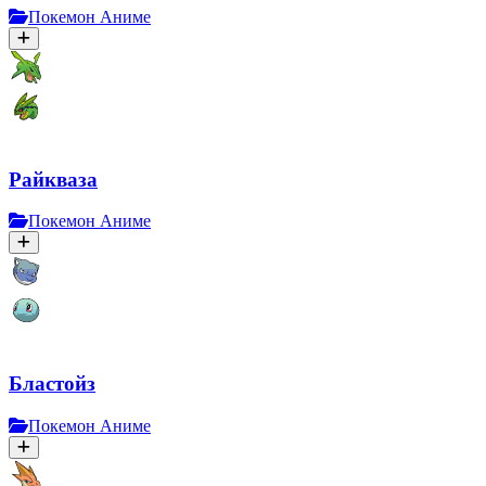
Покемон Аниме
Райкваза
Покемон Аниме
Бластойз
Покемон Аниме