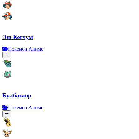
Эш Кетчум
Покемон Аниме
Булбазавр
Покемон Аниме